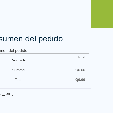
sumen del pedido
men del pedido
Total
Producto
Subtotal
Q
0.00
Total
Q
0.00
bi_form]