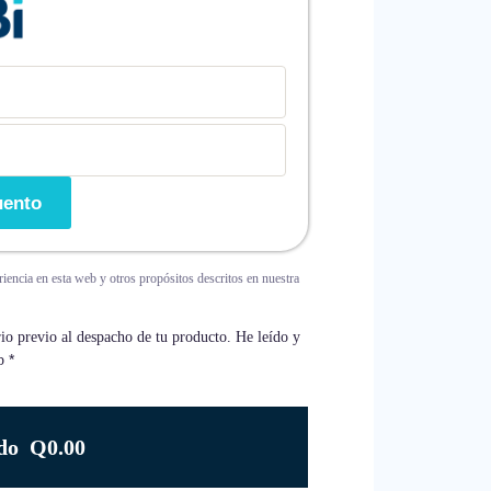
uento
riencia en esta web y otros propósitos descritos en nuestra
io previo al despacho de tu producto. He leído y
*
b
ido Q0.00