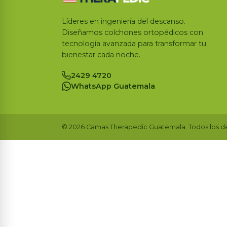
Líderes en ingeniería del descanso.
Diseñamos colchones ortopédicos con
tecnología avanzada para transformar tu
bienestar cada noche.
2429 4720
WhatsApp Guatemala
© 2026 Camas Therapedic Guatemala. Todos los d