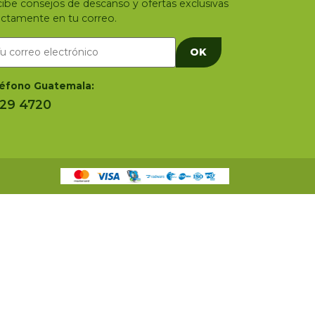
ibe consejos de descanso y ofertas exclusivas
ectamente en tu correo.
OK
éfono Guatemala:
29 4720