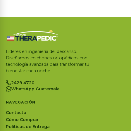
Líderes en ingeniería del descanso.
Diseñamos colchones ortopédicos con
tecnología avanzada para transformar tu
bienestar cada noche.
2429 4720
WhatsApp Guatemala
NAVEGACIÓN
Contacto
Cómo Comprar
Políticas de Entrega