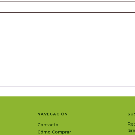
NAVEGACIÓN
SU
Rec
Contacto
dir
Cómo Comprar