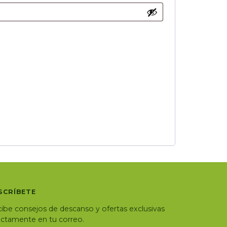
SCRÍBETE
ibe consejos de descanso y ofertas exclusivas
ectamente en tu correo.