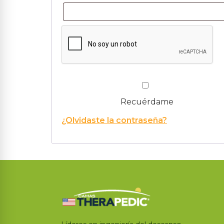
Acceso
Recuérdame
¿Olvidaste la contraseña?