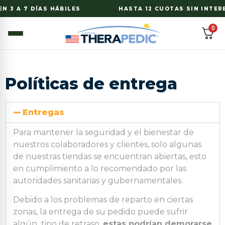
N 3 A 7 DÍAS HÁBILES
HASTA 12 CUOTAS SIN INTERE
0
Políticas de entrega
Entregas
Para mantener la seguridad y el bienestar de
nuestros colaboradores y clientes, solo algunas
de nuestras tiendas se encuentran abiertas, esto
en cumplimiento a lo recomendado por las
autoridades sanitarias y gubernamentales.
Debido a los problemas de reparto en ciertas
zonas, la entrega de su pedido puede sufrir
algún tipo de retraso,
estas podrían demorarse