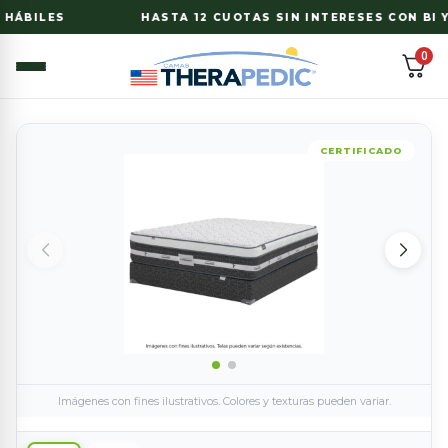
HÁBILES
HASTA 12 CUOTAS SIN INTERESES CON BI Y
0
CERTIFICADO
Imágenes con fines ilustrativos. Colores y texturas pueden variar.