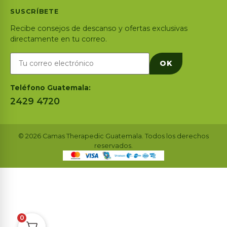
SUSCRÍBETE
Recibe consejos de descanso y ofertas exclusivas
directamente en tu correo.
OK
Teléfono Guatemala:
2429 4720
© 2026 Camas Therapedic Guatemala. Todos los derechos
reservados.
0