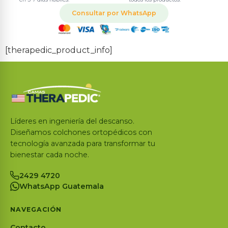
Consultar por WhatsApp
[therapedic_product_info]
Líderes en ingeniería del descanso.
Diseñamos colchones ortopédicos con
tecnología avanzada para transformar tu
bienestar cada noche.
2429 4720
WhatsApp Guatemala
NAVEGACIÓN
Contacto