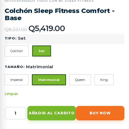
INICIO
DIVÍDELO TODO CON BI, SLEEP FITNESS
Colchón Sleep Fitness Comfort -
Base
Q
5,419.00
Q
8,331.00
:
Set
TIPO
Colchón
Set
:
Matrimonial
TAMAÑO
Imperial
Matrimonial
Queen
King
Limpiar
AÑADIR AL CARRITO
BUY NOW