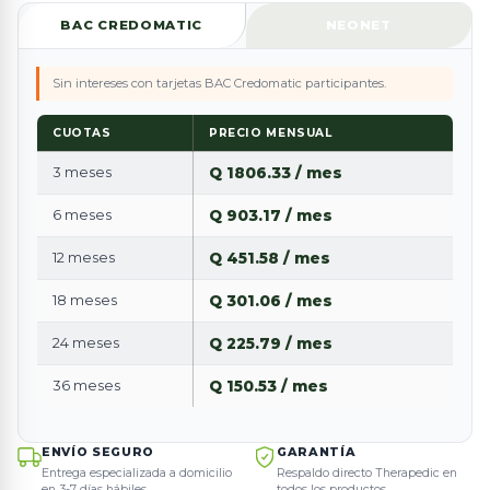
BAC CREDOMATIC
NEONET
Sin intereses con tarjetas BAC Credomatic participantes.
CUOTAS
PRECIO MENSUAL
3 meses
Q 1806.33 / mes
6 meses
Q 903.17 / mes
12 meses
Q 451.58 / mes
18 meses
Q 301.06 / mes
24 meses
Q 225.79 / mes
36 meses
Q 150.53 / mes
ENVÍO SEGURO
GARANTÍA
Entrega especializada a domicilio
Respaldo directo Therapedic en
en 3-7 días hábiles.
todos los productos.