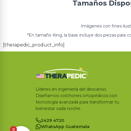
Tamaños Dispo
Imágenes con fines ilustr
*En tamaño King, la base incluye dos piezas para c
[therapedic_product_info]
Líderes en ingeniería del descanso.
Diseñamos colchones ortopédicos con
tecnología avanzada para transformar tu
bienestar cada noche.
2429 4720
WhatsApp Guatemala
0