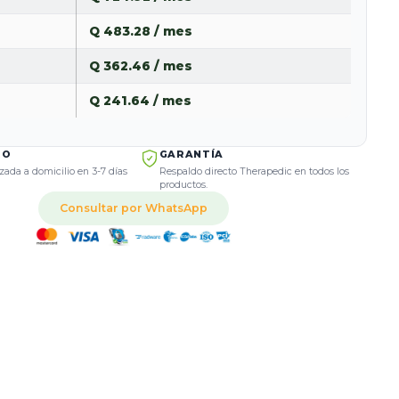
Q 483.28 / mes
Q 362.46 / mes
Q 241.64 / mes
RO
GARANTÍA
zada a domicilio en 3-7 días
Respaldo directo Therapedic en todos los
productos.
Consultar por WhatsApp