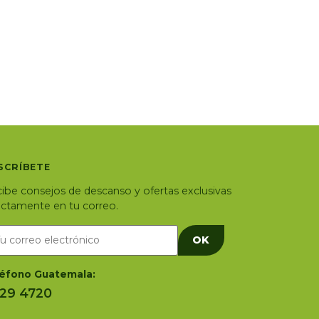
SCRÍBETE
ibe consejos de descanso y ofertas exclusivas
ectamente en tu correo.
OK
éfono Guatemala:
29 4720