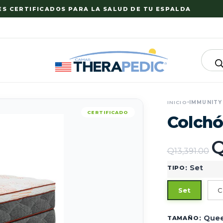
ERTIFICADOS PARA LA SALUD DE TU ESPALDA
INICIO
IMMUNITY
CERTIFICADO
Colchó
Q
13,391.00
:
Set
TIPO
Set
C
:
Que
TAMAÑO