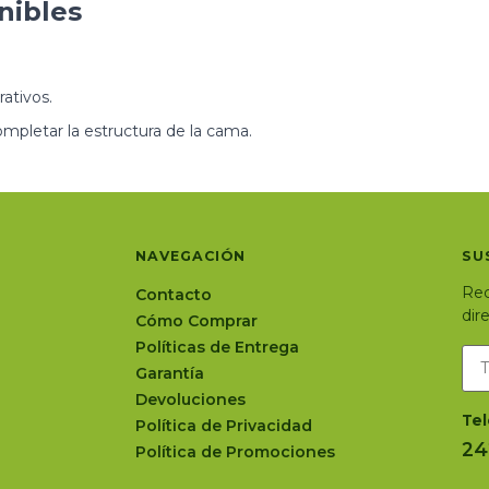
nibles
ativos.
ompletar la estructura de la cama.
NAVEGACIÓN
SU
Rec
Contacto
dir
Cómo Comprar
Políticas de Entrega
Garantía
Devoluciones
Tel
Política de Privacidad
24
Política de Promociones