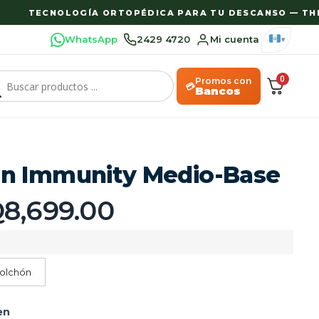
TECNOLOGÍA ORTOPÉDICA PARA TU DESCANSO — THER
WhatsApp
2429 4720
Mi cuenta
0
Promos con
💳
Bancos
n Immunity Medio-Base
Q
8,699.00
olchón
en