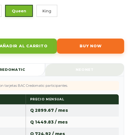
Queen
King
AÑADIR AL CARRITO
BUY NOW
CREDOMATIC
NEONET
con tarjetas BAC Credomatic participantes.
PRECIO MENSUAL
Q 2899.67 / mes
Q 1449.83 / mes
Q 724.92 / mes