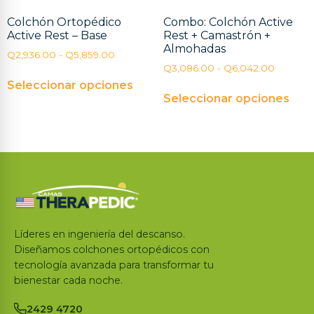
Colchón Ortopédico
Combo: Colchón Active
Active Rest – Base
Rest + Camastrón +
Almohadas
Q
2,936.00
-
Q
5,859.00
Q
3,086.00
-
Q
6,042.00
Seleccionar opciones
Seleccionar opciones
Líderes en ingeniería del descanso.
Diseñamos colchones ortopédicos con
tecnología avanzada para transformar tu
bienestar cada noche.
2429 4720