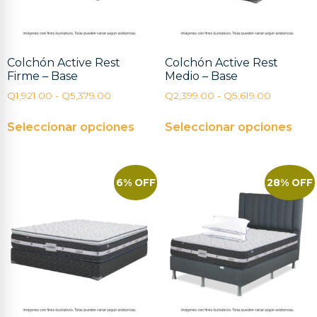
Colchón Active Rest
Colchón Active Rest
Firme – Base
Medio – Base
Q
1,921.00
-
Q
5,379.00
Q
2,399.00
-
Q
5,619.00
Seleccionar opciones
Seleccionar opciones
6% OFF
28% OFF