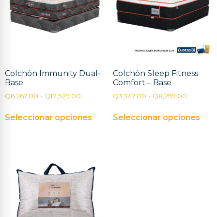
Colchón Immunity Dual-
Colchón Sleep Fitness
Base
Comfort – Base
Q
6,267.00
-
Q
12,529.00
Q
3,347.00
-
Q
8,259.00
Seleccionar opciones
Seleccionar opciones