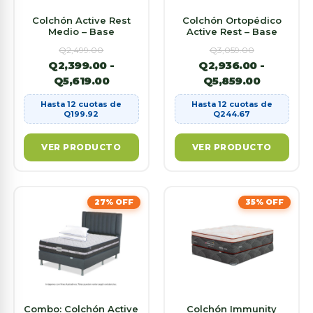
Colchón Active Rest
Colchón Ortopédico
Medio – Base
Active Rest – Base
Q
2,499.00
Q
3,059.00
Q
2,399.00
-
Q
2,936.00
-
Q
5,619.00
Q
5,859.00
Hasta 12 cuotas de
Hasta 12 cuotas de
Q
199.92
Q
244.67
VER PRODUCTO
VER PRODUCTO
27% OFF
35% OFF
Combo: Colchón Active
Colchón Immunity