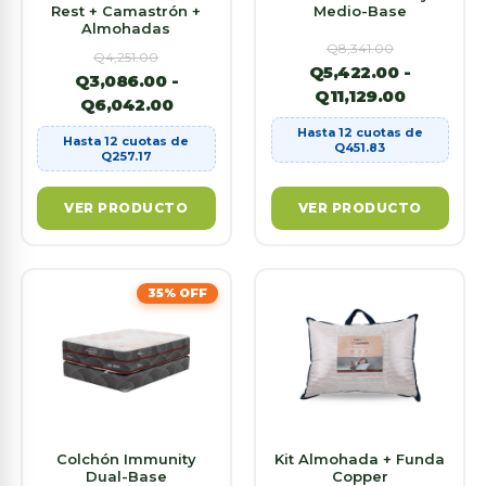
Rest + Camastrón +
Medio-Base
Almohadas
Q
8,341.00
Q
4,251.00
Q
5,422.00
-
Q
3,086.00
-
Q
11,129.00
Q
6,042.00
Hasta 12 cuotas de
Hasta 12 cuotas de
Q
451.83
Q
257.17
VER PRODUCTO
VER PRODUCTO
35% OFF
Colchón Immunity
Kit Almohada + Funda
Dual-Base
Copper