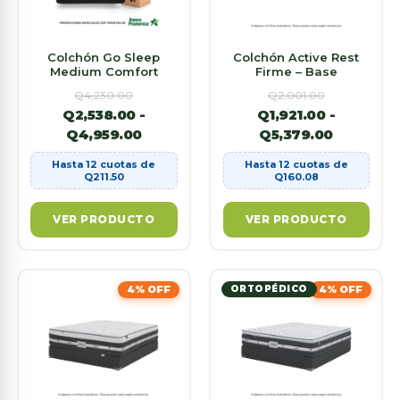
Colchón Go Sleep
Colchón Active Rest
Medium Comfort
Firme – Base
Q
4,230.00
Q
2,001.00
Q
2,538.00
-
Q
1,921.00
-
Q
4,959.00
Q
5,379.00
Hasta 12 cuotas de
Hasta 12 cuotas de
Q
211.50
Q
160.08
VER PRODUCTO
VER PRODUCTO
4% OFF
ORTOPÉDICO
4% OFF