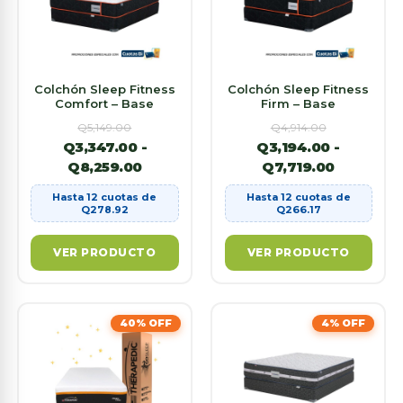
Colchón Sleep Fitness
Colchón Sleep Fitness
Comfort – Base
Firm – Base
Q
5,149.00
Q
4,914.00
Q
3,347.00
-
Q
3,194.00
-
Q
8,259.00
Q
7,719.00
Hasta 12 cuotas de
Hasta 12 cuotas de
Q
278.92
Q
266.17
VER PRODUCTO
VER PRODUCTO
40% OFF
4% OFF