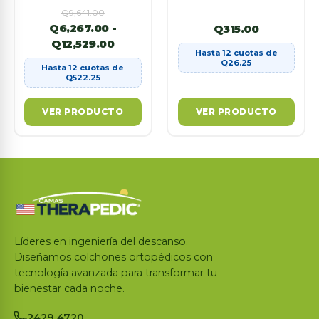
Q
9,641.00
Q
6,267.00
-
Q
315.00
Q
12,529.00
Hasta 12 cuotas de
Q
26.25
Hasta 12 cuotas de
Q
522.25
VER PRODUCTO
VER PRODUCTO
Líderes en ingeniería del descanso.
Diseñamos colchones ortopédicos con
tecnología avanzada para transformar tu
bienestar cada noche.
2429 4720