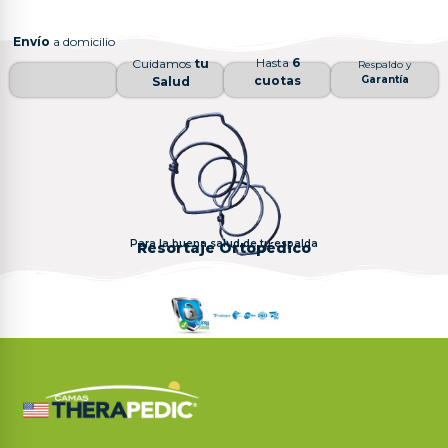
Envío
a domicilio
Hasta
6
Cuidamos
tu
Respaldo y
cuotas
Garantía
Salud
Para la buena salud de tu espalda
Resortaje Ortopédico