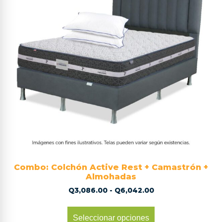
Combo: Colchón Active Rest + Camastrón +
Almohadas
Q
3,086.00
-
Q
6,042.00
Seleccionar opciones